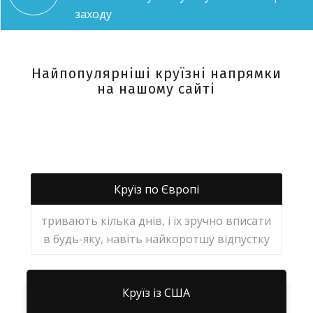
заходу
Найпопулярніші круїзні напрямки
на нашому сайті
Круїз по Європі
тривають кілька днів, і їх зручно вписати
в будь-яку, навіть найкоротшу відпустку
Круїз із США