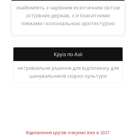
знайомлять з чарівним екзотичним світом
острівних держав, з їх блакитними
пляжами і колоніальною архітектурою
Круїз по Азії
нетривіальне рішення для відпочинку для
шанувальників східної культури
Відновлення круїзів очікуємо вже в 2021