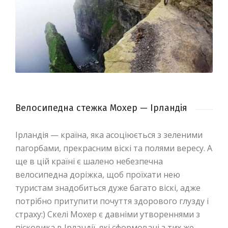
Велосипедна стежка Мохер — Ірландія
Ірландія — країна, яка асоціюється з зеленими
пагорбами, прекрасним віскі та полями вересу. А
ще в цій країні є шалено небезпечна
велосипедна доріжка, щоб проїхати нею
туристам знадобиться дуже багато віскі, адже
потрібно притупити почуття здорового глузду і
страху:) Скелі Мохер є давніми утвореннями з
пісковика в Ірландії, які сформовані з тих же