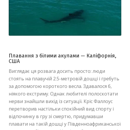
Плавання з білими акулами — Каліфорнія,
США
Виглядає ця розвага досить просто: люди
стоять на плавучій 2.5-метровій дошці і гребуть
за допомогою короткого весла. Здавалося б,
ніякого екстриму. Однак любителі полоскотати
нерви знайшли вихід із ситуації. Кріс Фаллоус
перетворив настільки спокійний вид спорту і
відпочинку в гру зі смертю, придумавши
плавати на такій дошці у Південноафриканської