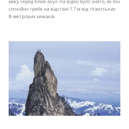
мису серед білих акул. На відео було знято, як він
спокійно гребе на відстані 1.7 м від гігантських
8-метрових хижаків.