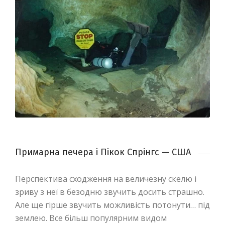
Примарна печера і Пікок Спрінгс — США
Перспектива сходження на величезну скелю і
зриву з неї в безодню звучить досить страшно.
Але ще гірше звучить можливість потонути… під
землею. Все більш популярним видом