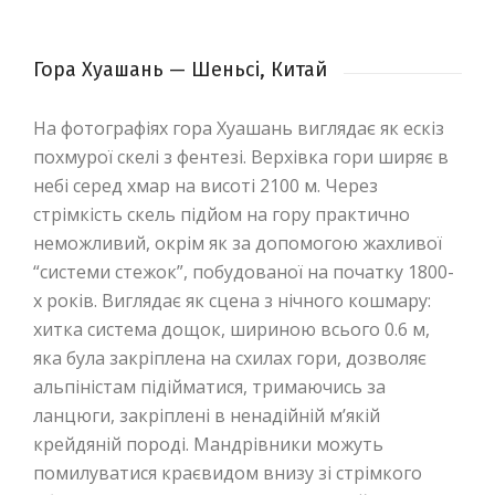
Гора Хуашань — Шеньсі, Китай
На фотографіях гора Хуашань виглядає як ескіз
похмурої скелі з фентезі. Верхівка гори ширяє в
небі серед хмар на висоті 2100 м. Через
стрімкість скель підйом на гору практично
неможливий, окрім як за допомогою жахливої
“системи стежок”, побудованої на початку 1800-
х років. Виглядає як сцена з нічного кошмару:
хитка система дощок, шириною всього 0.6 м,
яка була закріплена на схилах гори, дозволяє
альпіністам підійматися, тримаючись за
ланцюги, закріплені в ненадійній м’якій
крейдяній породі. Мандрівники можуть
помилуватися краєвидом внизу зі стрімкого