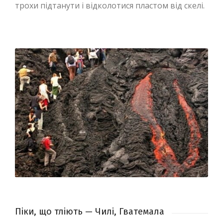
трохи підтанути і відколотися пластом від скелі.
Піки, що тліють — Чилі, Гватемала