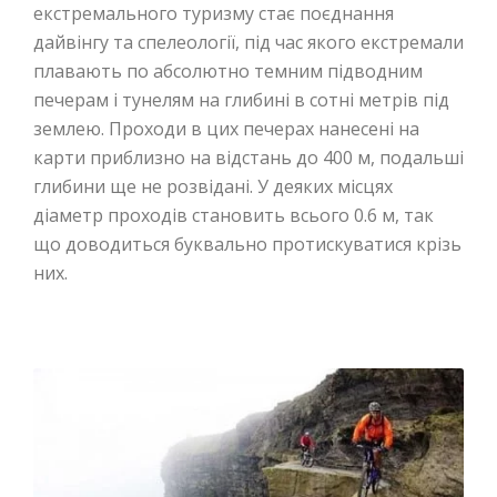
екстремального туризму стає поєднання
дайвінгу та спелеології, під час якого екстремали
плавають по абсолютно темним підводним
печерам і тунелям на глибині в сотні метрів під
землею. Проходи в цих печерах нанесені на
карти приблизно на відстань до 400 м, подальші
глибини ще не розвідані. У деяких місцях
діаметр проходів становить всього 0.6 м, так
що доводиться буквально протискуватися крізь
них.