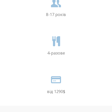
8-17 років
4-разове
від 1290$