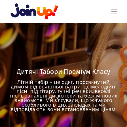
Дитячі Табори Преміум Класу
Літній табір – це одяг, просякнутий
димом від вечірньої ватри, це мелодійні
пісні під гітару, гучні речівки, веселі
пісні, запальні дискотеки та безліч нових
знайомств. Ми з’ясували, що ж такого
особливого в цих закладах та чи
відповідають вони встановленим цінам.