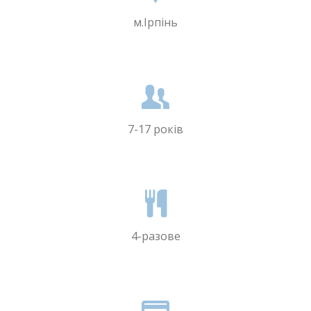
м.Ірпінь
7-17 років
4-разове