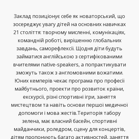
Заклад позиціонує себе як новаторський, що
зосереджує увагу дітей на основних навичках
21 століття: творчому мисленні, комунікаціях,
командній роботі, вирішенню глобальних
завдань, саморефлексії. Щодня діти будуть
займатися англійською з сертифікованими
вчителями native-speakers, а попрактикувати
зможуть також з англомовними вожатими.
Юних кемперів чекає програма про професії
майбутнього, проекти про розвиток країни,
екскурсії, різні спортивні ігри, заняття
мистецтвом та навіть основи першої медичної
допомоги і мова жестів.Територія табору
зелена, має власний басейн, спортивні
майданчики, роледром, сцену для концертів,
дітям пропонують багато активностей, заняття