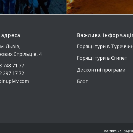
 адреса
Важлива інформаці
 м. Львів,
Горящі тури в Туреччи
ічових Стрільців, 4
Горящі тури в Єгипет
8 748 71 77
Дисконтні програми
2 297 17 72
oinuplviv.com
Блог
Політика конфіден