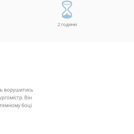
2 години
ють ворушитись
ургомістр. Він
 темному боці