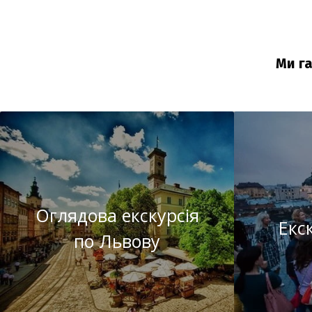
Ми г
Оглядова екскурсія
Екс
по Львову