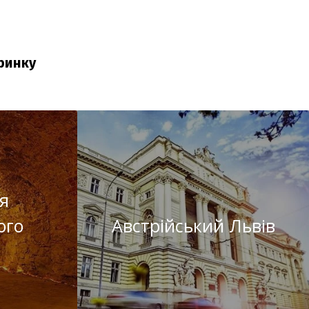
ринку
я
ого
Австрійський Львів