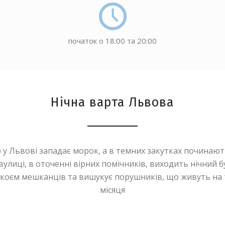
початок о 18:00 та 20:00
Нічна варта Львова
р у Львові западає морок, а в темних закутках почина
вулиці, в оточенні вірних помічників, виходить нічний б
покоєм мешканців та вишукує порушників, що живуть на
місяця