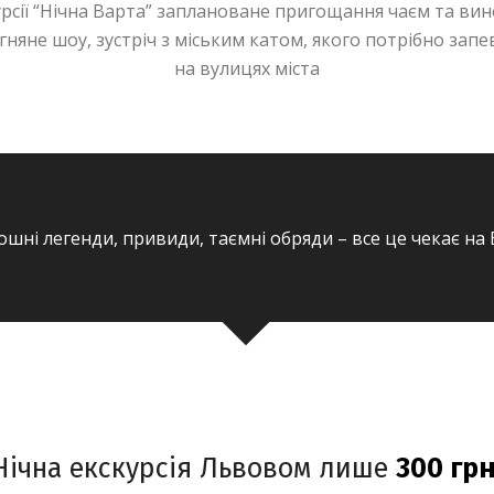
урсії “Нічна Варта” заплановане пригощання чаєм та ви
огняне шоу, зустріч з міським катом, якого потрібно запе
на вулицях міста
ошні легенди, привиди, таємні обряди – все це чекає на 
Нічна екскурсія Львовом лише
300 грн