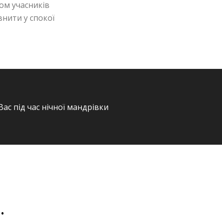
ном учасників
внити у спокої
Вас під час нічної мандрівки
.