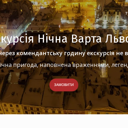
Т
скурсія Нічна Варта Льв
через комендантську годину екскурсія не в
 нічна пригода, наповнена враженнями, леге
ЗАМОВИТИ