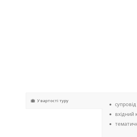
У вартості туру
супровід
вхідний 
тематичн