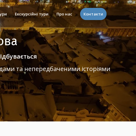
ури
Екскурсійні тури
Про нас
Контакти
ова
ідбувається
ндами та непередбаченими історіями