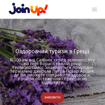
Оздоровчий туризм в Греції
В 100 км від Салонік серед зеленого лісу
на горі Ворас і теплій річці
Термопотамос знаходяться природні
термальні джерела Лутра Позар Арідея,
де Ви зможете поправити здоров’я,
пройти обстеження і прекрасно
відпочити
ЗАМОВИТИ