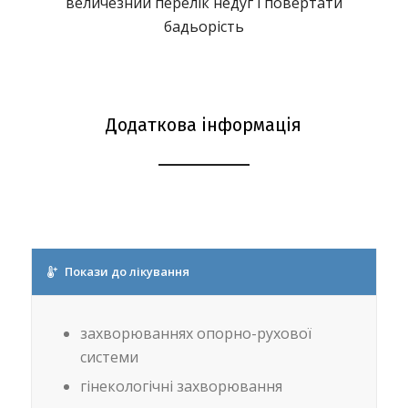
величезний перелік недуг і повертати
бадьорість
Додаткова інформація
Покази до лікування
захворюваннях опорно-рухової
системи
гінекологічні захворювання