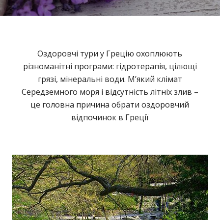
Оздоровчі тури у Грецію охоплюють
різноманітні програми: гідротерапія, цілющі
грязі, мінеральні води. М’який клімат
Середземного моря і відсутність літніх злив –
це головна причина обрати оздоровчий
відпочинок в Греції