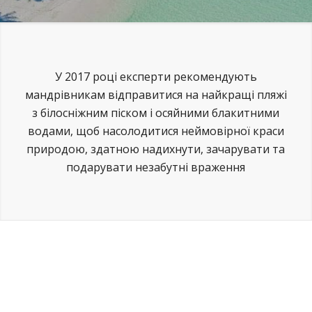
У 2017 році експерти рекомендують
мандрівникам відправитися на найкращі пляжі
з білосніжним піском і осяйними блакитними
водами, щоб насолодитися неймовірної краси
природою, здатною надихнути, зачарувати та
подарувати незабутні враження