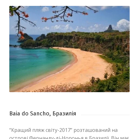
Baia do Sancho, Бразилія
“Кращий пляж світу-2017” розташований на
острові Фернанду-ді-Норонья в Бразилії. Він має