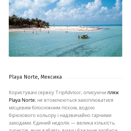
Playa Norte, Мексика
Користувачі сервісу TripAdvisor, описуючи
пляж
Playa Norte
, не втомлюються захоплюватися
місцевим білосніжним піском, водою
бірюзового кольору і надзвичайно гарними
заходами. Єдиний недолік — велика кількість
туристів, яких ваблять види і бажання зробити