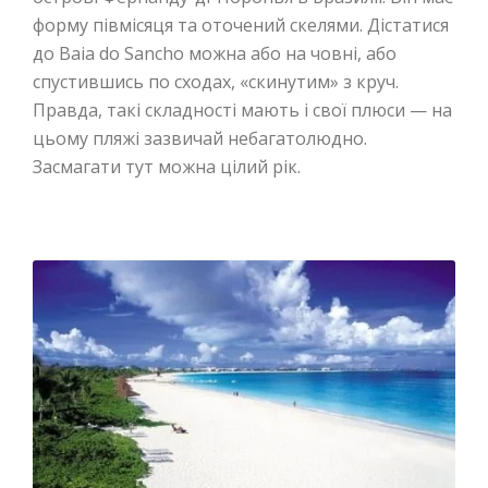
форму півмісяця та оточений скелями. Дістатися
до Baia do Sancho можна або на човні, або
спустившись по сходах, «скинутим» з круч.
Правда, такі складності мають і свої плюси — на
цьому пляжі зазвичай небагатолюдно.
Засмагати тут можна цілий рік.