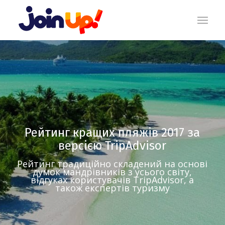
Рейтинг кращих пляжів 2017 за
версією TripAdvisor
Рейтинг традиційно складений на основі
думок мандрівників з усього світу,
відгуках користувачів TripAdvisor, а
також експертів туризму