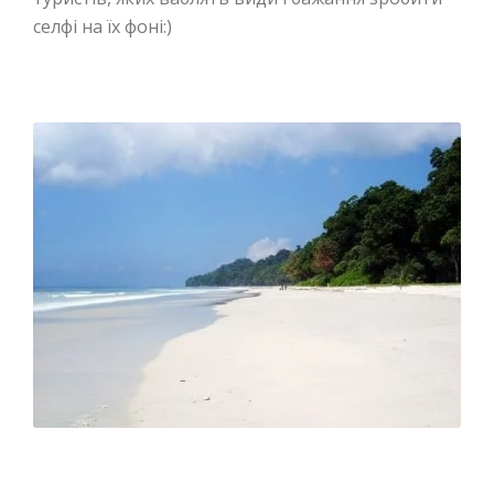
селфі на їх фоні:)