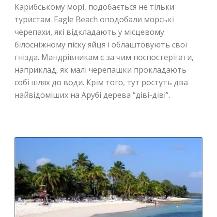
Карибському морі, подобається не тільки
туристам. Eagle Beach оподобали морські
черепахи, які відкладають у місцевому
білосніжному піску яйця і облаштовують свої
гнізда. Мандрівникам є за чим поспостерігати,
наприклад, як малі черепашки прокладають
собі шлях до води. Крім того, тут ростуть два
найвідоміших на Арубі дерева “діві-діві”.