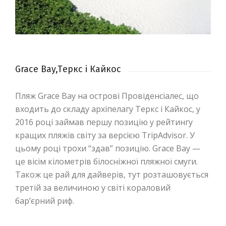
Grace Bay,Tеркс і Кайкос
Пляж Grace Bay на острові Провіденсіалес, що
входить до складу архіпелагу Теркс і Кайкос, у
2016 році займав першу позицію у рейтингу
кращих пляжів світу за версією TripAdvisor. У
цьому році трохи “здав” позицію. Grace Bay —
це вісім кілометрів білосніжної пляжної смуги.
Також це рай для дайверів, тут розташовується
третій за величиною у світі кораловий
бар’єрний риф.