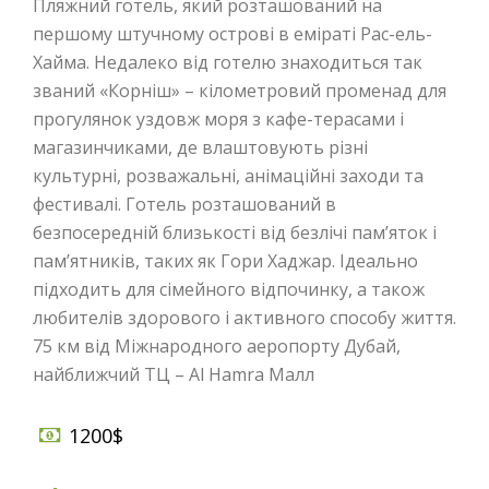
Пляжний готель, який розташований на
першому штучному острові в еміраті Рас-ель-
Хайма. Недалеко від готелю знаходиться так
званий «Корніш» – кілометровий променад для
прогулянок уздовж моря з кафе-терасами і
магазинчиками, де влаштовують різні
культурні, розважальні, анімаційні заходи та
фестивалі. Готель розташований в
безпосередній близькості від безлічі пам’яток і
пам’ятників, таких як Гори Хаджар. Ідеально
підходить для сімейного відпочинку, а також
любителів здорового і активного способу життя.
75 км від Міжнародного аеропорту Дубай,
найближчий ТЦ – Al Hamra Малл
1200$