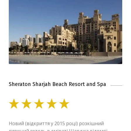
Sheraton Sharjah Beach Resort and Spa
Новий (відкриття у 2015 році) розкішний
пляжний готель в еміраті Шарджа відомої