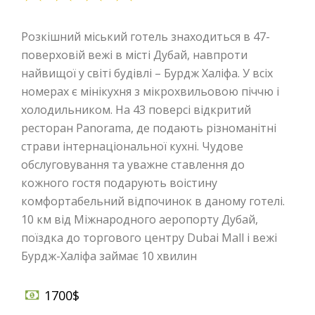
Розкішний міський готель знаходиться в 47-
поверховій вежі в місті Дубай, навпроти
найвищої у світі будівлі – Бурдж Халіфа. У всіх
номерах є мінікухня з мікрохвильовою піччю і
холодильником. На 43 поверсі відкритий
ресторан Panorama, де подають різноманітні
страви інтернаціональної кухні. Чудове
обслуговування та уважне ставлення до
кожного гостя подарують воістину
комфортабельний відпочинок в даному готелі.
10 км від Міжнародного аеропорту Дубай,
поїздка до торгового центру Dubai Mall і вежі
Бурдж-Халіфа займає 10 хвилин
1700$