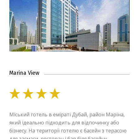
Marina View
Міський готель в еміраті Дубай, район Маріна,
який ідеально підходить для відпочинку або
бізнесу. На території готелю є басейн з терасою
для засмаги, ресторан і бар біля басейну.