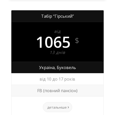
Табір “Гірський”
від
1065
$
13 днів
Україна, Буковель
від 10 до 17 років
FB (повний пансіон)
детальніше