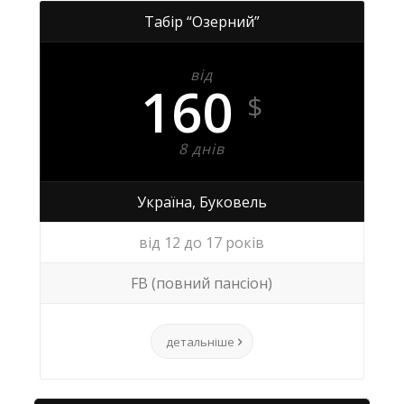
Табір “Озерний”
від
160
$
8 днів
Україна, Буковель
від 12 до 17 років
FB (повний пансіон)
детальніше