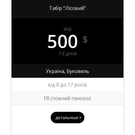
Табір “Лісовий”
від
500
$
13 днів
Україна, Буковель
від 8 до 17 років
FB (повний пансіон)
детальніше