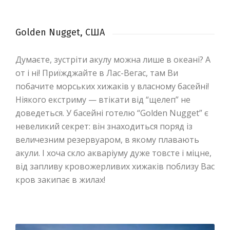
Golden Nugget, США
Думаєте, зустріти акулу можна лише в океані? А
от і ні! Приїжджайте в Лас-Вегас, там Ви
побачите морських хижаків у власному басейні!
Ніякого екстриму — втікати від “щелеп” не
доведеться. У басейні готелю “Golden Nugget” є
невеликий секрет: він знаходиться поряд із
величезним резервуаром, в якому плавають
акули. І хоча скло акваріуму дуже товсте і міцне,
від запливу кровожерливих хижаків поблизу Вас
кров закипає в жилах!