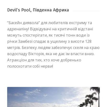
Devil’s Pool, Південна Африка
“Басейн диявола” для любителів екстриму та
адреналіну! Відвідувачі на критичній відстані
можуть спостерігати, як тисячі тонн води із
річки Замбезі спадає в ущелину з висоти 128
метрів. Безпеку людям забезпечує скеля на краю
водоспаду Вікторія, яка не дає їм впасти вниз.
Атракціон для тих, хто хоче добренько
полоскотати собі нерви!