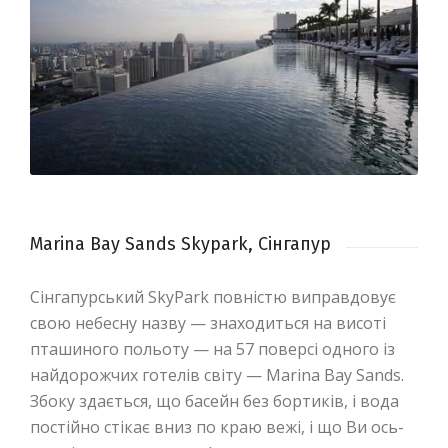
Marina Bay Sands Skypark, Сінгапур
Сінгапурський SkyPark повністю виправдовує
свою небесну назву — знаходиться на висоті
пташиного польоту — на 57 поверсі одного із
найдорожчих готелів світу — Marina Bay Sands.
Збоку здається, що басейн без бортиків, і вода
постійно стікає вниз по краю вежі, і що Ви ось-