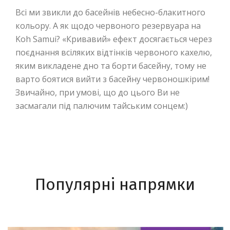
Всі ми звикли до басейнів небесно-блакитного
кольору. А як щодо червоного резервуара на
Koh Samui? «Кривавий» ефект досягається через
поєднання всіляких відтінків червоного кахелю,
яким викладене дно та борти басейну, тому не
варто боятися вийти з басейну червоношкірим!
Звичайно, при умові, що до цього Ви не
засмагали під палючим тайським сонцем:)
Популярні напрямки