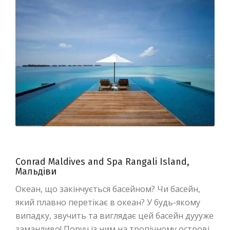
Conrad Maldives and Spa Rangali Island,
Мальдіви
Океан, що закінчується басейном? Чи басейн,
який плавно перетікає в океан? У будь-якому
випадку, звучить та виглядає цей басейн дуууже
заманливо! Поруч із ним на тропічному острові,